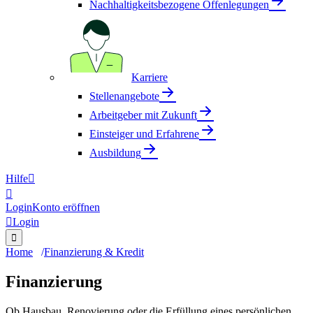
Nachhaltigkeitsbezogene Offenlegungen
Karriere
Stellenangebote
Arbeitgeber mit Zukunft
Einsteiger und Erfahrene
Ausbildung
Hilfe


Login
Konto eröffnen

Login

Home
Finanzierung & Kredit
Finanzierung
Ob Hausbau, Renovierung oder die Erfüllung eines persönlichen