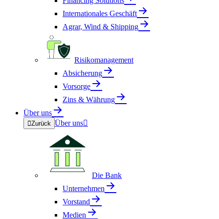
Financing Solutions
Internationales Geschäft
Agrar, Wind & Shipping
Risikomanagement
Absicherung
Vorsorge
Zins & Währung
Über uns
Über uns


Zurück
Die Bank
Unternehmen
Vorstand
Medien