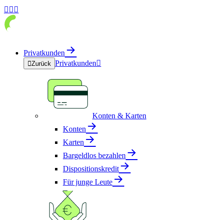



Privatkunden
Privatkunden


Zurück
Konten & Karten
Konten
Karten
Bargeldlos bezahlen
Dispositionskredit
Für junge Leute