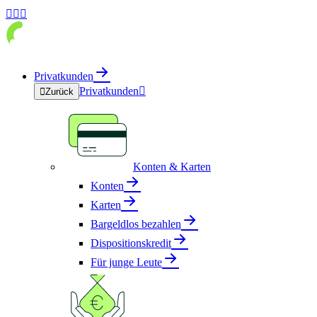



Privatkunden
Privatkunden


Zurück
Konten & Karten
Konten
Karten
Bargeldlos bezahlen
Dispositionskredit
Für junge Leute