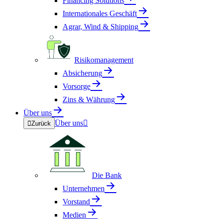
Financing Solutions
Internationales Geschäft
Agrar, Wind & Shipping
Risikomanagement
Absicherung
Vorsorge
Zins & Währung
Über uns
Über uns


Zurück
Die Bank
Unternehmen
Vorstand
Medien