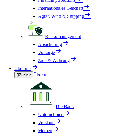
Financing Solutions
Internationales Geschäft
Agrar, Wind & Shipping
Risikomanagement
Absicherung
Vorsorge
Zins & Währung
Über uns
Über uns


Zurück
Die Bank
Unternehmen
Vorstand
Medien