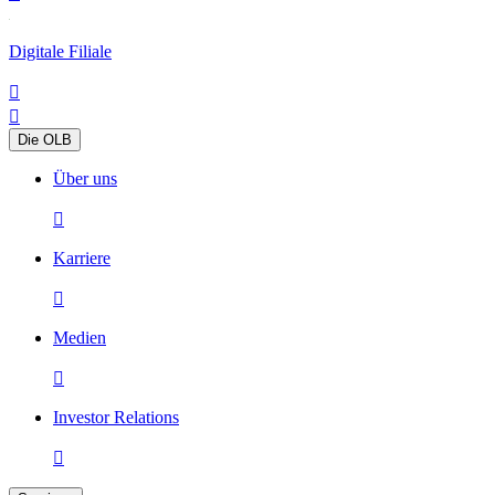
Digitale Filiale


Die OLB
Über uns

Karriere

Medien

Investor Relations
