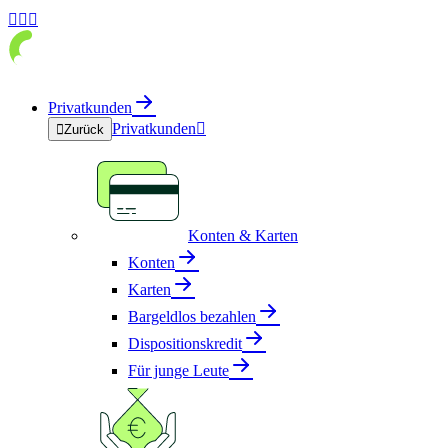



Privatkunden
Privatkunden


Zurück
Konten & Karten
Konten
Karten
Bargeldlos bezahlen
Dispositionskredit
Für junge Leute