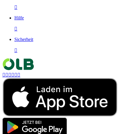

Hilfe

Sicherheit






