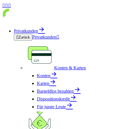



Privatkunden
Privatkunden


Zurück
Konten & Karten
Konten
Karten
Bargeldlos bezahlen
Dispositionskredit
Für junge Leute