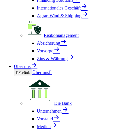
Financing Solutions
Internationales Geschäft
Agrar, Wind & Shipping
Risikomanagement
Absicherung
Vorsorge
Zins & Währung
Über uns
Über uns


Zurück
Die Bank
Unternehmen
Vorstand
Medien