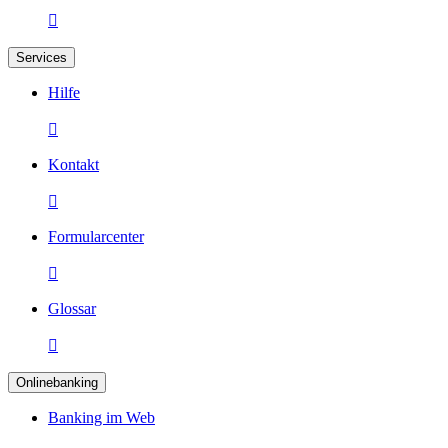

Services
Hilfe

Kontakt

Formularcenter

Glossar

Onlinebanking
Banking im Web