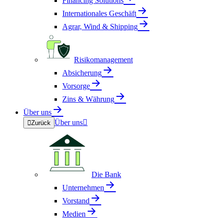
Financing Solutions
Internationales Geschäft
Agrar, Wind & Shipping
Risikomanagement
Absicherung
Vorsorge
Zins & Währung
Über uns
Über uns


Zurück
Die Bank
Unternehmen
Vorstand
Medien