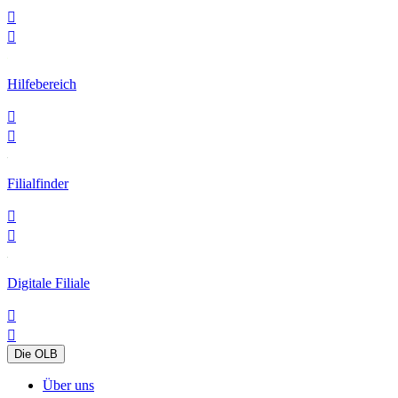


Hilfebereich


Filialfinder


Digitale Filiale


Die OLB
Über uns