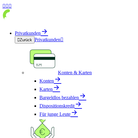



Privatkunden
Privatkunden


Zurück
Konten & Karten
Konten
Karten
Bargeldlos bezahlen
Dispositionskredit
Für junge Leute