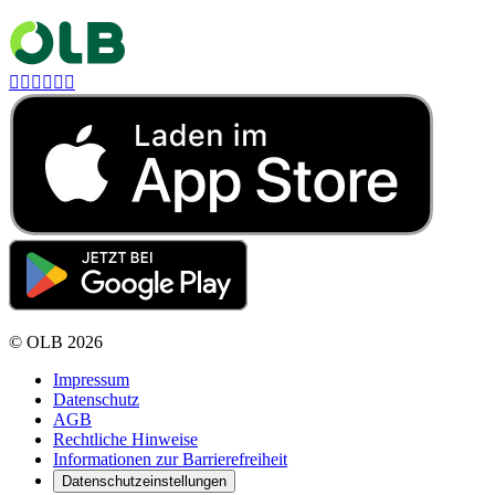






©
OLB
2026
Impressum
Datenschutz
AGB
Rechtliche Hinweise
Informationen zur Barrierefreiheit
Datenschutzeinstellungen