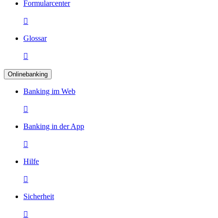
Formularcenter

Glossar

Onlinebanking
Banking im Web

Banking in der App

Hilfe

Sicherheit
