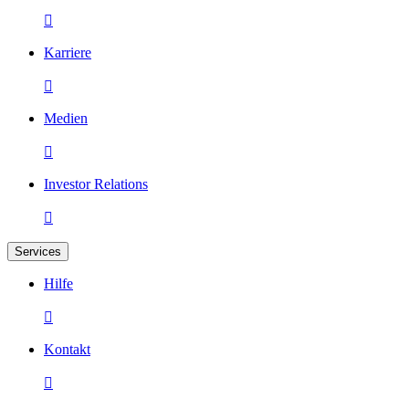

Karriere

Medien

Investor Relations

Services
Hilfe

Kontakt
