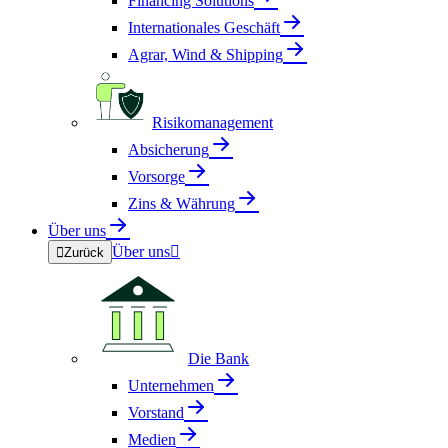
Financing Solutions
Internationales Geschäft
Agrar, Wind & Shipping
Risikomanagement
Absicherung
Vorsorge
Zins & Währung
Über uns
Über uns


Zurück
Die Bank
Unternehmen
Vorstand
Medien