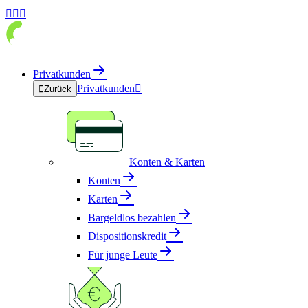



Privatkunden
Privatkunden


Zurück
Konten & Karten
Konten
Karten
Bargeldlos bezahlen
Dispositionskredit
Für junge Leute