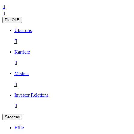


Die OLB
Über uns

Karriere

Medien

Investor Relations

Services
Hilfe