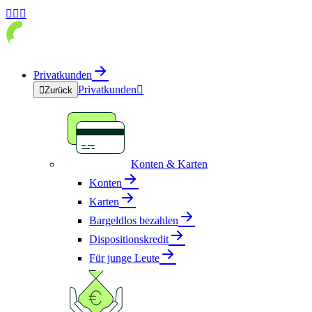



Privatkunden
Privatkunden


Zurück
Konten & Karten
Konten
Karten
Bargeldlos bezahlen
Dispositionskredit
Für junge Leute