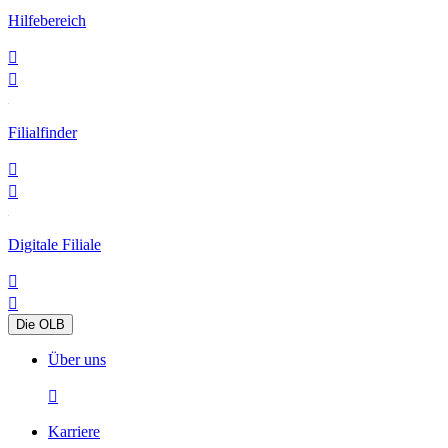
Hilfebereich


Filialfinder


Digitale Filiale


Die OLB
Über uns

Karriere