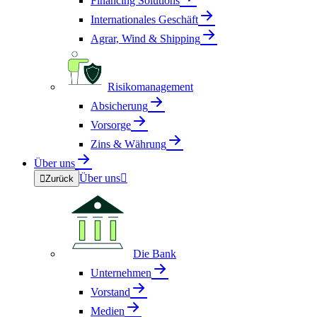
Financing Solutions
Internationales Geschäft
Agrar, Wind & Shipping
Risikomanagement
Absicherung
Vorsorge
Zins & Währung
Über uns
Über uns


Zurück
Die Bank
Unternehmen
Vorstand
Medien