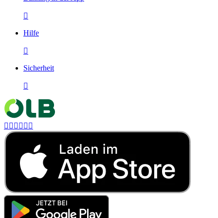

Hilfe

Sicherheit






