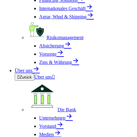
Financing Solutions
Internationales Geschäft
Agrar, Wind & Shipping
Risikomanagement
Absicherung
Vorsorge
Zins & Währung
Über uns
Über uns


Zurück
Die Bank
Unternehmen
Vorstand
Medien