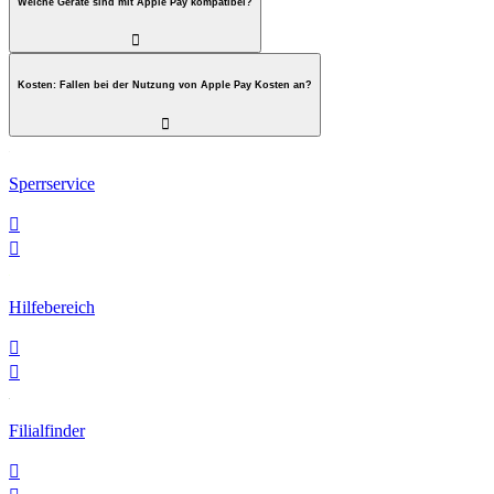
Welche Geräte sind mit Apple Pay kompatibel?

Kosten: Fallen bei der Nutzung von Apple Pay Kosten an?

Sperrservice


Hilfebereich


Filialfinder
