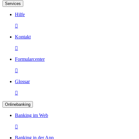
Services
Hilfe

Kontakt

Formularcenter

Glossar

Onlinebanking
Banking im Web

Banking in der App