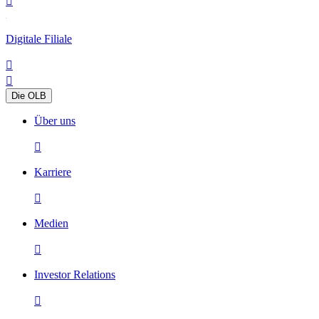

Digitale Filiale


Die OLB
Über uns

Karriere

Medien

Investor Relations
