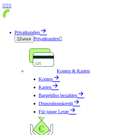



Privatkunden
Privatkunden


Zurück
Konten & Karten
Konten
Karten
Bargeldlos bezahlen
Dispositionskredit
Für junge Leute